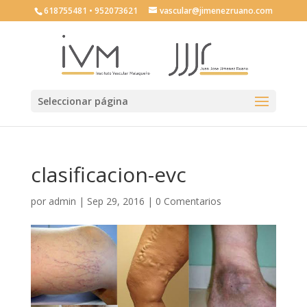
618755481 • 952073621
vascular@jimenezruano.com
Seleccionar página
clasificacion-evc
por
admin
|
Sep 29, 2016
|
0 Comentarios