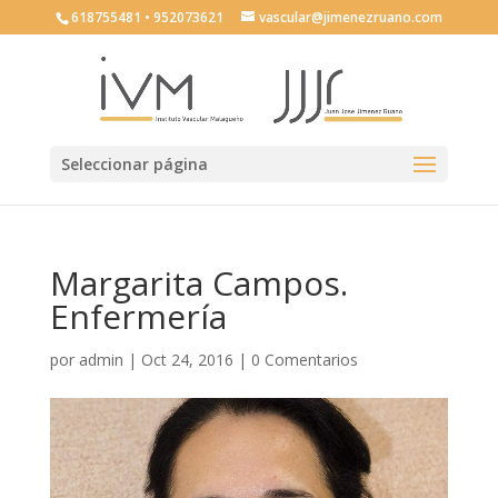
618755481 • 952073621
vascular@jimenezruano.com
Seleccionar página
Margarita Campos.
Enfermería
por
admin
|
Oct 24, 2016
|
0 Comentarios